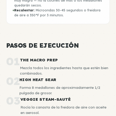
muy magra — no la cocines de más o los medallones
quedarán secos.
Recalentar:
Microondas 30-45 segundos o freidora
de aire a 350°F por 3 minutos.
PASOS DE EJECUCIÓN
01
THE MACRO PREP
Mezcla todos los ingredientes hasta que estén bien
combinados.
02
HIGH HEAT SEAR
Forma 8 medallones de aproximadamente 1/2
pulgada de grosor.
03
VEGGIE STEAM-SAUTÉ
Rocía la canasta de la freidora de aire con aceite
en aerosol.