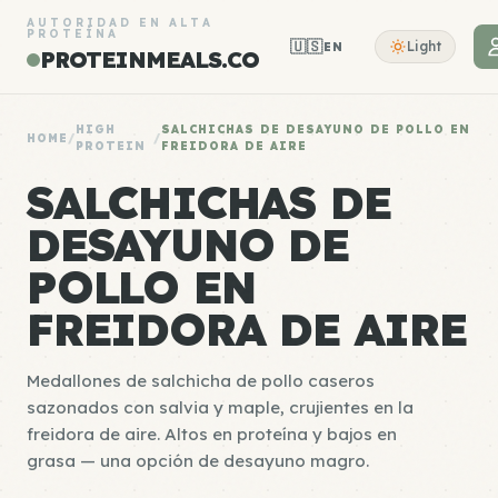
AUTORIDAD EN ALTA
PROTEÍNA
🇺🇸
Light
EN
PROTEINMEALS.CO
HIGH
SALCHICHAS DE DESAYUNO DE POLLO EN
HOME
/
/
PROTEIN
FREIDORA DE AIRE
SALCHICHAS DE
DESAYUNO DE
POLLO EN
FREIDORA DE AIRE
Medallones de salchicha de pollo caseros
sazonados con salvia y maple, crujientes en la
freidora de aire. Altos en proteína y bajos en
grasa — una opción de desayuno magro.