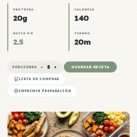
PROTEÍNA
CALORÍAS
20g
140
RATIO P:E
TIEMPO
2.5
20m
8
−
+
GUARDAR RECETA
PORCIONES
LISTA DE COMPRAS
IMPRIMIR PREPARACIÓN