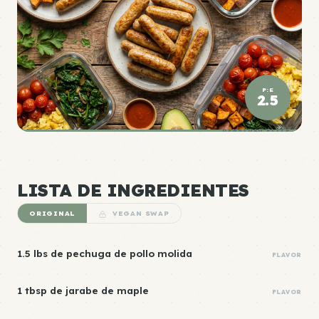
P:E
2.5
DENSIDAD ÉLITE
LISTA DE INGREDIENTES
ORIGINAL
VEGAN SWAP
1.5 lbs de pechuga de pollo molida
FLAVOR
1 tbsp de jarabe de maple
FLAVOR