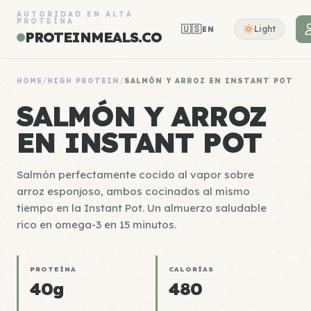
AUTORIDAD EN ALTA
PROTEÍNA
🇺🇸
Light
EN
PROTEINMEALS.CO
HOME
/
HIGH PROTEIN
/
SALMÓN Y ARROZ EN INSTANT POT
SALMÓN Y ARROZ
EN INSTANT POT
Salmón perfectamente cocido al vapor sobre
arroz esponjoso, ambos cocinados al mismo
tiempo en la Instant Pot. Un almuerzo saludable
rico en omega-3 en 15 minutos.
PROTEÍNA
CALORÍAS
40g
480