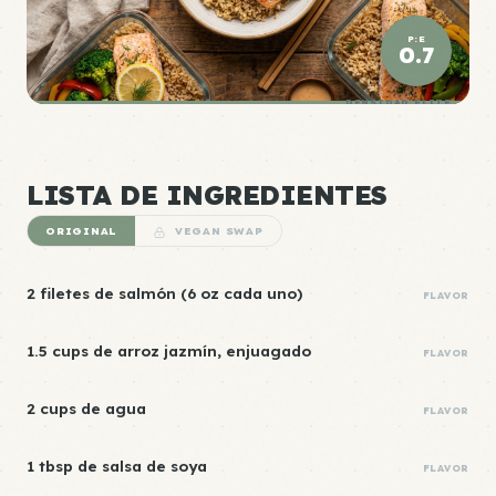
P:E
0.7
DENSIDAD ÉLITE
LISTA DE INGREDIENTES
ORIGINAL
VEGAN SWAP
2 filetes de salmón (6 oz cada uno)
FLAVOR
1.5 cups de arroz jazmín, enjuagado
FLAVOR
2 cups de agua
FLAVOR
1 tbsp de salsa de soya
FLAVOR