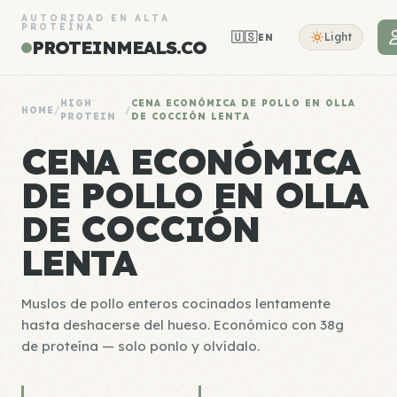
AUTORIDAD EN ALTA
PROTEÍNA
🇺🇸
Light
EN
PROTEINMEALS.CO
HIGH
CENA ECONÓMICA DE POLLO EN OLLA
HOME
/
/
PROTEIN
DE COCCIÓN LENTA
CENA ECONÓMICA
DE POLLO EN OLLA
DE COCCIÓN
LENTA
Muslos de pollo enteros cocinados lentamente
hasta deshacerse del hueso. Económico con 38g
de proteína — solo ponlo y olvídalo.