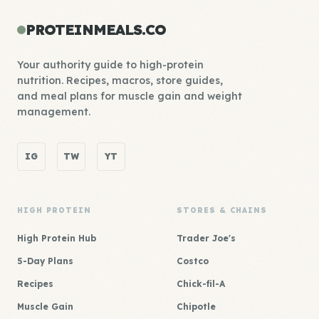
PROTEINMEALS.CO
Your authority guide to high-protein
nutrition. Recipes, macros, store guides,
and meal plans for muscle gain and weight
management.
IG
TW
YT
HIGH PROTEIN
STORES & CHAINS
High Protein Hub
Trader Joe's
5-Day Plans
Costco
Recipes
Chick-fil-A
Muscle Gain
Chipotle