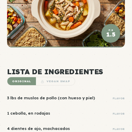
P:E
1.5
DENSIDAD ÉLITE
LISTA DE INGREDIENTES
ORIGINAL
VEGAN SWAP
3 lbs de muslos de pollo (con hueso y piel)
FLAVOR
1 cebolla, en rodajas
FLAVOR
4 dientes de ajo, machacados
FLAVOR