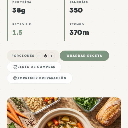
PROTEÍNA
CALORÍAS
38g
350
RATIO P:E
TIEMPO
1.5
370m
6
−
+
GUARDAR RECETA
PORCIONES
LISTA DE COMPRAS
IMPRIMIR PREPARACIÓN