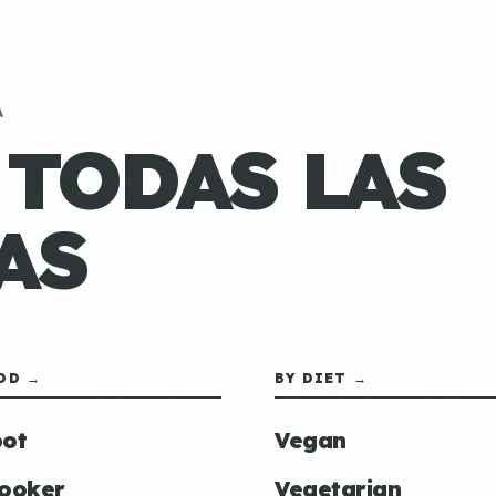
A
 TODAS LAS
AS
OD →
BY DIET →
ot
Vegan
ooker
Vegetarian