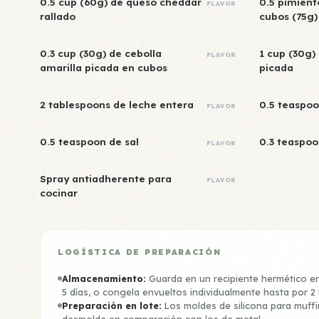
0.5 cup (60g) de queso cheddar
0.5 pimient
FLAVOR
rallado
cubos (75g)
0.3 cup (30g) de cebolla
1 cup (30g)
FLAVOR
amarilla picada en cubos
picada
2 tablespoons de leche entera
0.5 teaspoo
FLAVOR
0.5 teaspoon de sal
0.3 teaspoo
FLAVOR
Spray antiadherente para
FLAVOR
cocinar
LOGÍSTICA DE PREPARACIÓN
Almacenamiento:
Guarda en un recipiente hermético en
5 días, o congela envueltos individualmente hasta por 2
Preparación en lote:
Los moldes de silicona para muffin
desmolde en comparación con los de metal.