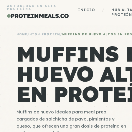
AUTORIDAD EN ALTA
PROTEÍNA
INICIO
/
HUB ALT
PROTEINMEALS.CO
PROTEÍN
HOME
/
HIGH PROTEIN
/
MUFFINS DE HUEVO ALTOS EN PR
MUFFINS 
HUEVO AL
EN PROTE
Muffins de huevo ideales para meal prep,
cargados de salchicha de pavo, pimientos y
queso, que ofrecen una gran dosis de proteína en