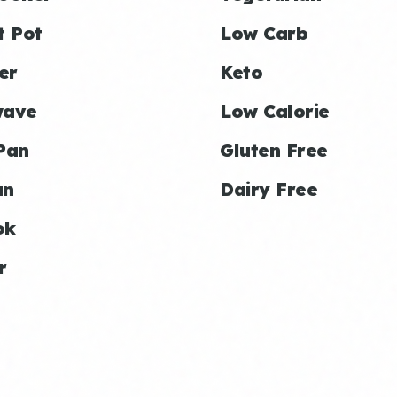
t Pot
Low Carb
er
Keto
wave
Low Calorie
Pan
Gluten Free
an
Dairy Free
ok
r