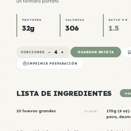
un formato portátil.
PROTEÍNA
CALORÍAS
RATIO P:E
32g
306
1.5
4
−
+
GUARDAR RECETA
PORCIONES
IMPRIMIR PREPARACIÓN
LISTA DE INGREDIENTES
OR
10 huevos grandes
170g (6 oz)
FLAVOR
pavo, desm