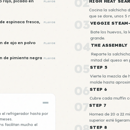
02
o rojo, picado en
HIGH HEAT SEA
FLAVOR
Cocina la salchicha
que se dore, unos 5 
03
 de espinaca fresca,
VEGGIE STEAM
FLAVOR
Bate los huevos, la l
grande.
04
n de ajo en polvo
FLAVOR
THE ASSEMBLY
Reparte la salchicha
n de pimienta negra
FLAVOR
mitad del queso en p
05
STEP 5
Vierte la mezcla de 
molde hasta aproxi
06
STEP 6
Cubre cada muffin co
07
STEP 7
 el refrigerador hasta por
Hornea de 20 a 22 mi
 meses.
superior esté ligera
08
s facilitan mucho el
STEP 8