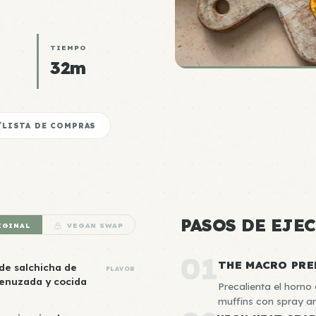
TIEMPO
32m
LISTA DE COMPRAS
PASOS DE EJE
IGINAL
VEGAN SWAP
01
THE MACRO PRE
 de salchicha de
FLAVOR
enuzada y cocida
Precalienta el horn
muffins con spray an