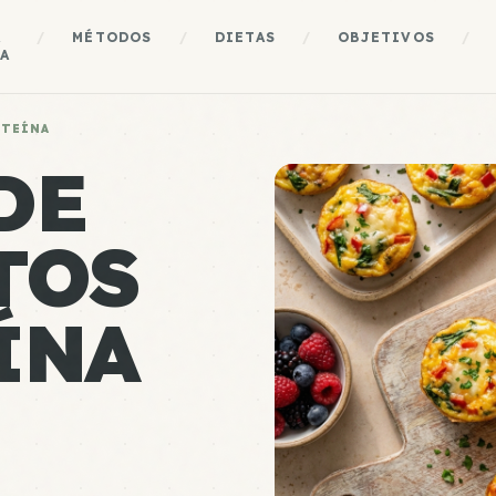
A
/
MÉTODOS
/
DIETAS
/
OBJETIVOS
/
A
OTEÍNA
DE
TOS
ÍNA