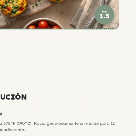
P:E
1.5
DENSIDAD ÉLITE
CUCIÓN
P
o a 375°F (190°C). Rocía generosamente un molde para 12
tiadherente.