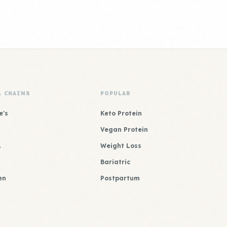
& CHAINS
POPULAR
e's
Keto Protein
Vegan Protein
A
Weight Loss
Bariatric
en
Postpartum