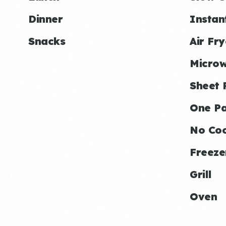
Dinner
Instan
Snacks
Air Fry
Micro
Sheet 
One P
No Co
Freeze
Grill
Oven