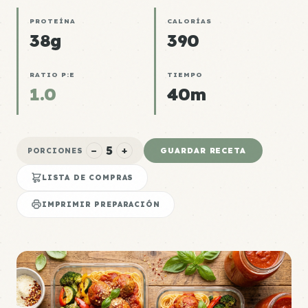
PROTEÍNA
CALORÍAS
38g
390
RATIO P:E
TIEMPO
1.0
40m
5
−
+
GUARDAR RECETA
PORCIONES
LISTA DE COMPRAS
IMPRIMIR PREPARACIÓN