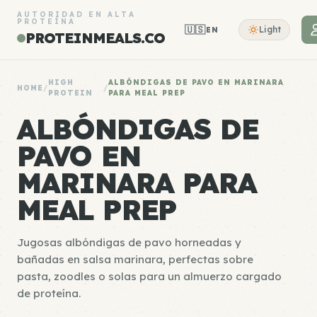
AUTORIDAD EN ALTA
PROTEÍNA
🇺🇸
Light
EN
PROTEINMEALS.CO
HIGH
ALBÓNDIGAS DE PAVO EN MARINARA
HOME
/
/
PROTEIN
PARA MEAL PREP
ALBÓNDIGAS DE
PAVO EN
MARINARA PARA
MEAL PREP
Jugosas albóndigas de pavo horneadas y
bañadas en salsa marinara, perfectas sobre
pasta, zoodles o solas para un almuerzo cargado
de proteína.