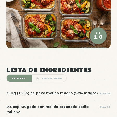
P:E
1.0
DENSIDAD ÉLITE
LISTA DE INGREDIENTES
ORIGINAL
VEGAN SWAP
680g (1.5 lb) de pavo molido magro (93% magro)
FLAVOR
0.3 cup (30g) de pan molido sazonado estilo
FLAVOR
italiano