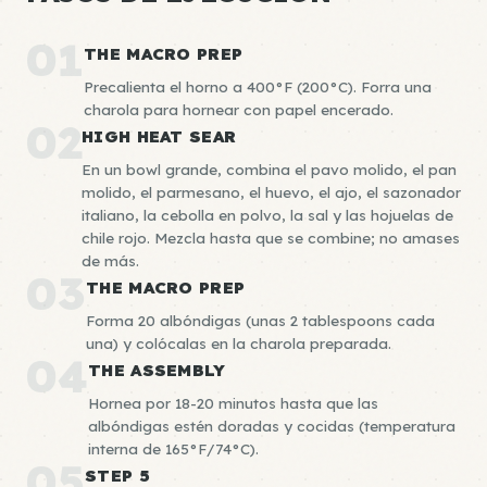
01
THE MACRO PREP
Precalienta el horno a 400°F (200°C). Forra una
charola para hornear con papel encerado.
02
HIGH HEAT SEAR
En un bowl grande, combina el pavo molido, el pan
molido, el parmesano, el huevo, el ajo, el sazonador
italiano, la cebolla en polvo, la sal y las hojuelas de
chile rojo. Mezcla hasta que se combine; no amases
de más.
03
THE MACRO PREP
Forma 20 albóndigas (unas 2 tablespoons cada
una) y colócalas en la charola preparada.
04
THE ASSEMBLY
Hornea por 18-20 minutos hasta que las
albóndigas estén doradas y cocidas (temperatura
interna de 165°F/74°C).
05
STEP 5