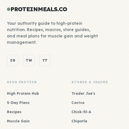
PROTEINMEALS.CO
Your authority guide to high-protein
nutrition. Recipes, macros, store guides,
and meal plans for muscle gain and weight
management.
IG
TW
YT
HIGH PROTEIN
STORES & CHAINS
High Protein Hub
Trader Joe's
5-Day Plans
Costco
Recipes
Chick-fil-A
Muscle Gain
Chipotle