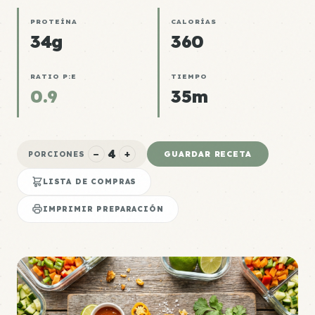
PROTEÍNA
CALORÍAS
34g
360
RATIO P:E
TIEMPO
0.9
35m
4
−
+
GUARDAR RECETA
PORCIONES
LISTA DE COMPRAS
IMPRIMIR PREPARACIÓN