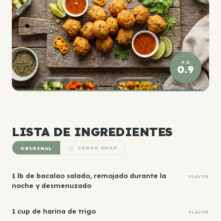
P:E
0.9
DENSIDAD ÉLITE
LISTA DE INGREDIENTES
ORIGINAL
VEGAN SWAP
1 lb de bacalao salado, remojado durante la
FLAVOR
noche y desmenuzado
1 cup de harina de trigo
FLAVOR