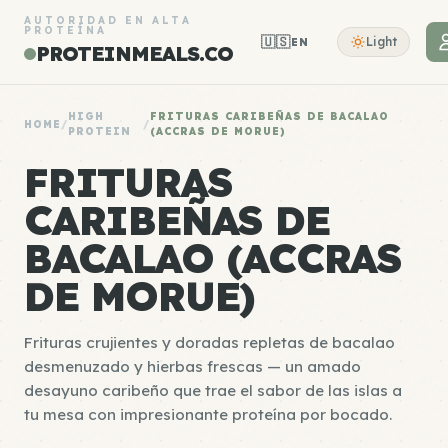
AUTORIDAD EN ALTA
PROTEÍNA
🇺🇸
Light
EN
PROTEINMEALS.CO
HIGH
FRITURAS CARIBEÑAS DE BACALAO
HOME
/
/
PROTEIN
(ACCRAS DE MORUE)
FRITURAS
CARIBEÑAS DE
BACALAO (ACCRAS
DE MORUE)
Frituras crujientes y doradas repletas de bacalao
desmenuzado y hierbas frescas — un amado
desayuno caribeño que trae el sabor de las islas a
tu mesa con impresionante proteína por bocado.