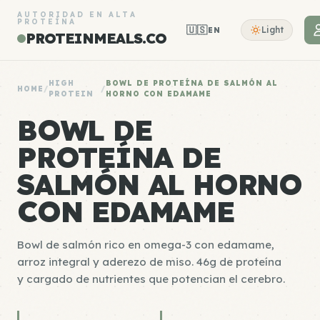
AUTORIDAD EN ALTA
PROTEÍNA
🇺🇸
Light
EN
PROTEINMEALS.CO
HIGH
BOWL DE PROTEÍNA DE SALMÓN AL
HOME
/
/
PROTEIN
HORNO CON EDAMAME
BOWL DE
PROTEÍNA DE
SALMÓN AL HORNO
CON EDAMAME
Bowl de salmón rico en omega-3 con edamame,
arroz integral y aderezo de miso. 46g de proteína
y cargado de nutrientes que potencian el cerebro.