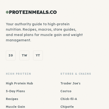
PROTEINMEALS.CO
Your authority guide to high-protein
nutrition. Recipes, macros, store guides,
and meal plans for muscle gain and weight
management.
IG
TW
YT
HIGH PROTEIN
STORES & CHAINS
High Protein Hub
Trader Joe's
5-Day Plans
Costco
Recipes
Chick-fil-A
Muscle Gain
Chipotle