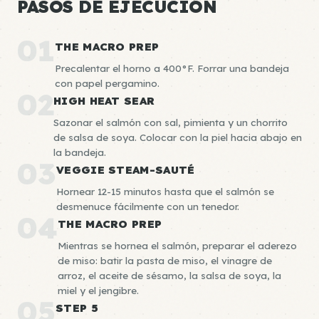
PASOS DE EJECUCIÓN
01
THE MACRO PREP
Precalentar el horno a 400°F. Forrar una bandeja
con papel pergamino.
02
HIGH HEAT SEAR
Sazonar el salmón con sal, pimienta y un chorrito
de salsa de soya. Colocar con la piel hacia abajo en
la bandeja.
03
VEGGIE STEAM-SAUTÉ
Hornear 12-15 minutos hasta que el salmón se
desmenuce fácilmente con un tenedor.
04
THE MACRO PREP
Mientras se hornea el salmón, preparar el aderezo
de miso: batir la pasta de miso, el vinagre de
arroz, el aceite de sésamo, la salsa de soya, la
miel y el jengibre.
05
STEP 5