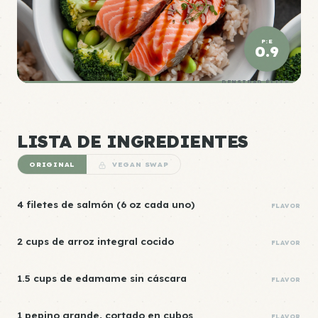
P:E
0.9
DENSIDAD ÉLITE
LISTA DE INGREDIENTES
ORIGINAL
VEGAN SWAP
4 filetes de salmón (6 oz cada uno)
FLAVOR
2 cups de arroz integral cocido
FLAVOR
1.5 cups de edamame sin cáscara
FLAVOR
1 pepino grande, cortado en cubos
FLAVOR