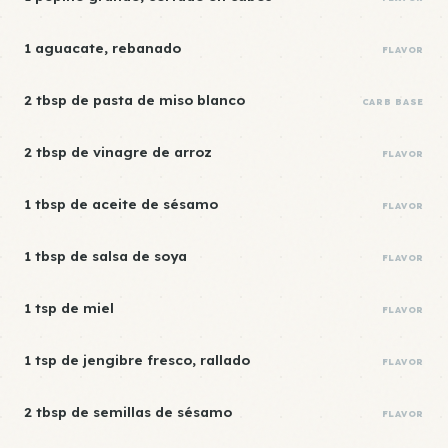
1 aguacate, rebanado
FLAVOR
2 tbsp de pasta de miso blanco
CARB BASE
2 tbsp de vinagre de arroz
FLAVOR
1 tbsp de aceite de sésamo
FLAVOR
1 tbsp de salsa de soya
FLAVOR
1 tsp de miel
FLAVOR
1 tsp de jengibre fresco, rallado
FLAVOR
2 tbsp de semillas de sésamo
FLAVOR