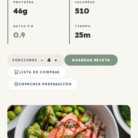
PROTEÍNA
CALORÍAS
46g
510
RATIO P:E
TIEMPO
0.9
25m
4
−
+
GUARDAR RECETA
PORCIONES
LISTA DE COMPRAS
IMPRIMIR PREPARACIÓN