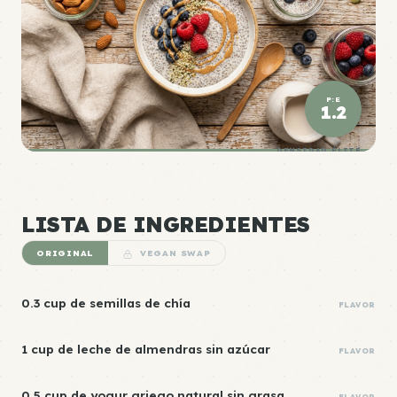
P:E
1.2
DENSIDAD ÉLITE
LISTA DE INGREDIENTES
ORIGINAL
VEGAN SWAP
0.3 cup de semillas de chía
FLAVOR
1 cup de leche de almendras sin azúcar
FLAVOR
0.5 cup de yogur griego natural sin grasa
FLAVOR