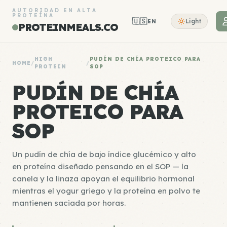
AUTORIDAD EN ALTA
PROTEÍNA
🇺🇸
Light
EN
PROTEINMEALS.CO
HIGH
PUDÍN DE CHÍA PROTEICO PARA
HOME
/
/
PROTEIN
SOP
PUDÍN DE CHÍA
PROTEICO PARA
SOP
Un pudín de chía de bajo índice glucémico y alto
en proteína diseñado pensando en el SOP — la
canela y la linaza apoyan el equilibrio hormonal
mientras el yogur griego y la proteína en polvo te
mantienen saciada por horas.