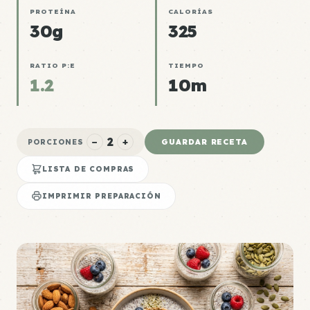
PROTEÍNA
CALORÍAS
30g
325
RATIO P:E
TIEMPO
1.2
10m
2
−
+
GUARDAR RECETA
PORCIONES
LISTA DE COMPRAS
IMPRIMIR PREPARACIÓN