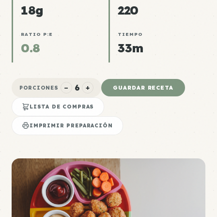
18g
220
RATIO P:E
TIEMPO
0.8
33m
6
−
+
GUARDAR RECETA
PORCIONES
LISTA DE COMPRAS
IMPRIMIR PREPARACIÓN