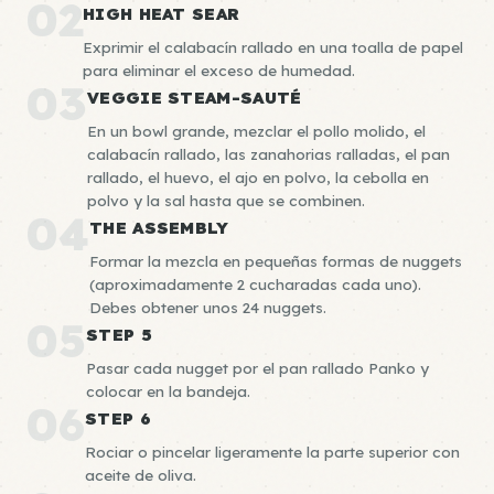
02
HIGH HEAT SEAR
Exprimir el calabacín rallado en una toalla de papel
para eliminar el exceso de humedad.
03
VEGGIE STEAM-SAUTÉ
En un bowl grande, mezclar el pollo molido, el
calabacín rallado, las zanahorias ralladas, el pan
rallado, el huevo, el ajo en polvo, la cebolla en
polvo y la sal hasta que se combinen.
04
THE ASSEMBLY
Formar la mezcla en pequeñas formas de nuggets
(aproximadamente 2 cucharadas cada uno).
Debes obtener unos 24 nuggets.
05
STEP 5
Pasar cada nugget por el pan rallado Panko y
colocar en la bandeja.
06
STEP 6
Rociar o pincelar ligeramente la parte superior con
aceite de oliva.