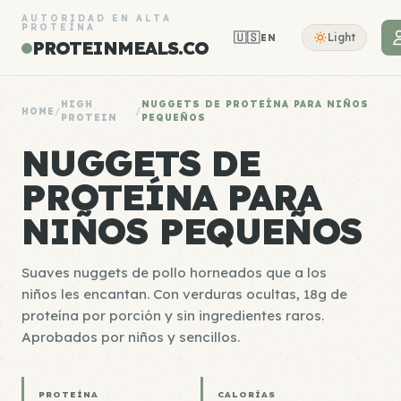
AUTORIDAD EN ALTA
PROTEÍNA
🇺🇸
Light
EN
PROTEINMEALS.CO
HIGH
NUGGETS DE PROTEÍNA PARA NIÑOS
HOME
/
/
PROTEIN
PEQUEÑOS
NUGGETS DE
PROTEÍNA PARA
NIÑOS PEQUEÑOS
Suaves nuggets de pollo horneados que a los
niños les encantan. Con verduras ocultas, 18g de
proteína por porción y sin ingredientes raros.
Aprobados por niños y sencillos.
PROTEÍNA
CALORÍAS