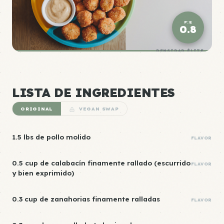
P:E
0.8
DENSIDAD ÉLITE
LISTA DE INGREDIENTES
ORIGINAL
VEGAN SWAP
1.5 lbs de pollo molido
FLAVOR
0.5 cup de calabacín finamente rallado (escurrido
FLAVOR
y bien exprimido)
0.3 cup de zanahorias finamente ralladas
FLAVOR