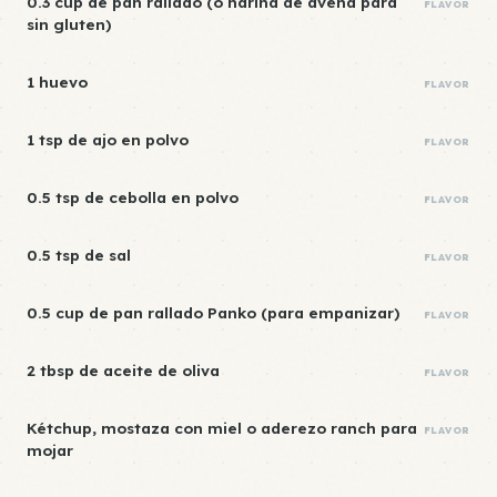
0.3 cup de pan rallado (o harina de avena para
FLAVOR
sin gluten)
1 huevo
FLAVOR
1 tsp de ajo en polvo
FLAVOR
0.5 tsp de cebolla en polvo
FLAVOR
0.5 tsp de sal
FLAVOR
0.5 cup de pan rallado Panko (para empanizar)
FLAVOR
2 tbsp de aceite de oliva
FLAVOR
Kétchup, mostaza con miel o aderezo ranch para
FLAVOR
mojar