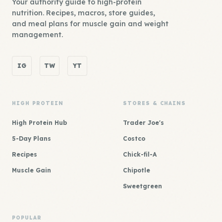
Your authority guide to high-protein
nutrition. Recipes, macros, store guides,
and meal plans for muscle gain and weight
management.
IG
TW
YT
HIGH PROTEIN
STORES & CHAINS
High Protein Hub
Trader Joe's
5-Day Plans
Costco
Recipes
Chick-fil-A
Muscle Gain
Chipotle
Sweetgreen
POPULAR